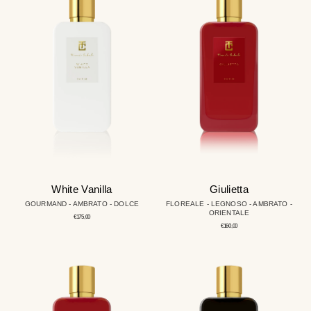
White Vanilla
Giulietta
GOURMAND - AMBRATO - DOLCE
FLOREALE - LEGNOSO - AMBRATO -
ORIENTALE
Prezzo
€175,00
regolare
Prezzo
€160,00
regolare
Aïda
Ambery
Leather
Diamond