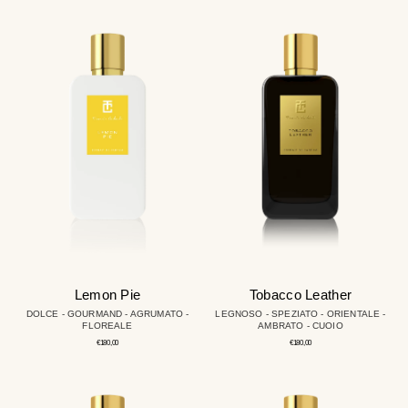
Lemon
Tobacco
Pie
Leather
Lemon Pie
Tobacco Leather
DOLCE - GOURMAND - AGRUMATO -
LEGNOSO - SPEZIATO - ORIENTALE -
FLOREALE
AMBRATO - CUOIO
Prezzo
Prezzo
€180,00
€180,00
regolare
regolare
White
Giulietta
Vanilla