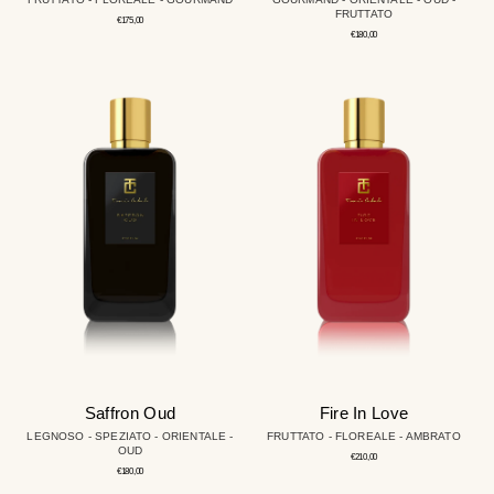
FRUTTATO
Prezzo
€175,00
regolare
Prezzo
€180,00
regolare
Saffron
Fire
Oud
In
Love
Saffron Oud
Fire In Love
LEGNOSO - SPEZIATO - ORIENTALE -
FRUTTATO - FLOREALE - AMBRATO
OUD
Prezzo
€210,00
regolare
Prezzo
€180,00
regolare