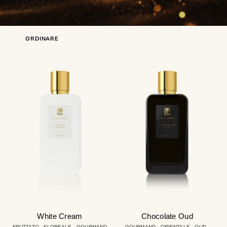
ORDINARE
White
Chocolate
Cream
Oud
White Cream
Chocolate Oud
FRUTTATO - FLOREALE - GOURMAND
GOURMAND - ORIENTALE - OUD -