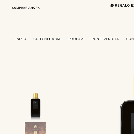
SALTA AL CONTENUTO
🎁 REGALO E
COMPRAR AHORA
COMPRAR AHORA
INIZIO
SU TONI CABAL
PROFUMI
PUNTI VENDITA
CON