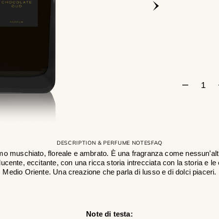
Apri
il
supporto
1
nella
visualizzazione
galleria
Diminuis
la
quantità
per
Chocola
Oud
DESCRIPTION & PERFUME NOTES
FAQ
o muschiato, floreale e ambrato. È una fragranza come nessun’alt
ucente, eccitante, con una ricca storia intrecciata con la storia e le 
Medio Oriente. Una creazione che parla di lusso e di dolci piaceri.
Note di testa: