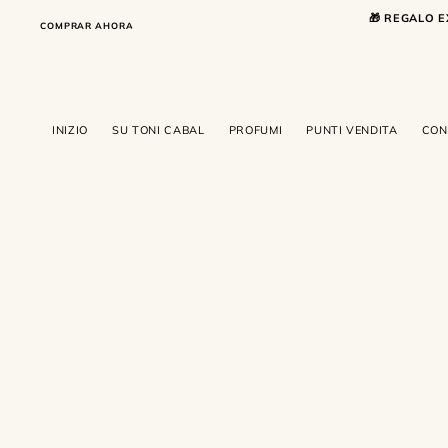
SALTA AL CONTENUTO
🎁 REGALO E
COMPRAR AHORA
COMPRAR AHORA
INIZIO
SU TONI CABAL
PROFUMI
PUNTI VENDITA
CON