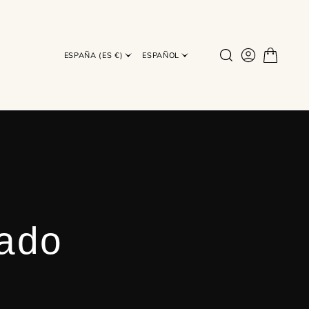
STA EL 31 DE
ESPAÑA (ES €)
ESPAÑOL
ado