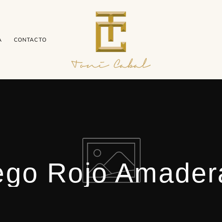
XCLUSIVO: LLÉVATE EL MINIATURA 15ML CON TU BOTELLA DE 100ML · HA
AGOSTO
A
CONTACTO
ego Rojo Amader