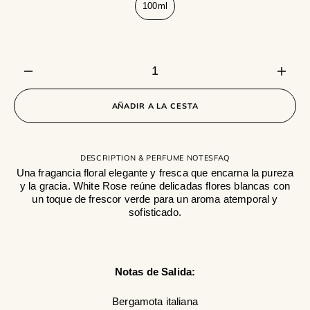
100ml
Variante
agotada
o
no
disponible
Disminuir
Aume
cantidad
canti
para
para
AÑADIR A LA CESTA
White
White
Rose
Rose
DESCRIPTION & PERFUME NOTES
FAQ
Una fragancia floral elegante y fresca que encarna la pureza
y la gracia. White Rose reúne delicadas flores blancas con
un toque de frescor verde para un aroma atemporal y
sofisticado.
Notas de Salida:
Bergamota italiana