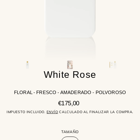
la
vista
de
galería
White Rose
FLORAL - FRESCO - AMADERADO - POLVOROSO
Precio
€175,00
regular
IMPUESTO INCLUIDO.
ENVÍO
CALCULADO AL FINALIZAR LA COMPRA.
TAMAÑO