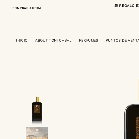
SALTAR AL CONTENIDO
🎁 REGALO E
COMPRAR AHORA
COMPRAR AHORA
INICIO
ABOUT TONI CABAL
PERFUMES
PUNTOS DE VENT