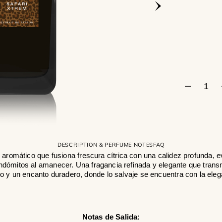
Abrir
medios
1
en
la
vista
de
galería
Disminui
cantidad
para
Safari
Xtrem
For
DESCRIPTION & PERFUME NOTES
FAQ
Him
 aromático que fusiona frescura cítrica con una calidez profunda,
indómitos al amanecer. Una fragancia refinada y elegante que trans
o y un encanto duradero, donde lo salvaje se encuentra con la eleg
Notas de Salida: