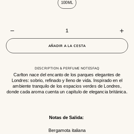
100ML
Variante
agotada
o
no
disponible
Disminuir
Aume
cantidad
canti
para
para
AÑADIR A LA CESTA
Carlton
Carlt
DESCRIPTION & PERFUME NOTES
FAQ
Carlton nace del encanto de los parques elegantes de
Londres: sobrio, refinado y lleno de vida. Inspirado en el
ambiente tranquilo de los espacios verdes de Londres,
donde cada aroma cuenta un capítulo de elegancia británica.
Notas de Salida:
Bergamota italiana