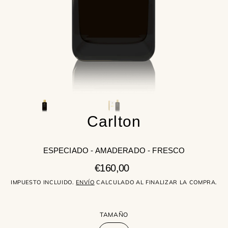
la
vista
de
galería
Carlton
ESPECIADO - AMADERADO - FRESCO
Precio
€160,00
regular
IMPUESTO INCLUIDO.
ENVÍO
CALCULADO AL FINALIZAR LA COMPRA.
TAMAÑO