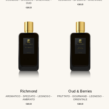
OUD
Prezzo
€160,00
regolare
Prezzo
€180,00
regolare
Richmond
Oud
&
Berries
Richmond
Oud & Berries
AROMATICO - SPEZIATO - LEGNOSO -
FRUTTATO - GOURMAND - LEGNOSO -
AMBRATO
ORIENTALE
Prezzo
Prezzo
€160,00
€180,00
regolare
regolare