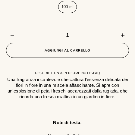
100 ml
Variante
esaurita
o
non
disponibile
Diminuisci
Aume
la
la
quantità
quant
AGGIUNGI AL CARRELLO
per
per
White
White
Blossom
Blos
DESCRIPTION & PERFUME NOTES
FAQ
Una fragranza incantevole che cattura l’essenza delicata dei
fiori in fiore in una miscela affascinante. Si apre con
un’esplosione di petali freschi accarezzati dalla rugiada, che
ricorda una fresca mattina in un giardino in fiore.
Note di testa: