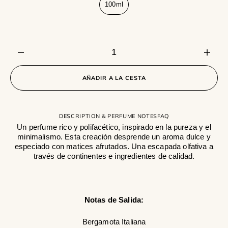
100ml
Variante
agotada
o
no
disponible
Disminuir
Aume
cantidad
canti
para
para
AÑADIR A LA CESTA
White
White
Tonka
Tonk
DESCRIPTION & PERFUME NOTES
FAQ
Un perfume rico y polifacético, inspirado en la pureza y el
minimalismo. Esta creación desprende un aroma dulce y
especiado con matices afrutados. Una escapada olfativa a
través de continentes e ingredientes de calidad.
Notas de Salida:
Bergamota Italiana