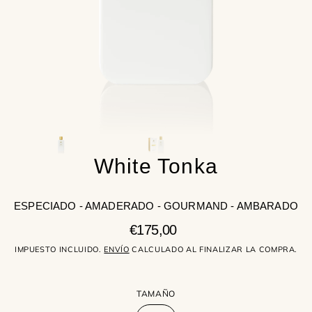
la
vista
de
galería
White Tonka
ESPECIADO - AMADERADO - GOURMAND - AMBARADO
Precio
€175,00
regular
IMPUESTO INCLUIDO.
ENVÍO
CALCULADO AL FINALIZAR LA COMPRA.
TAMAÑO