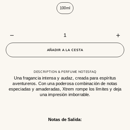
100ml
Variante
agotada
o
no
disponible
Disminuir
Aume
cantidad
canti
para
para
AÑADIR A LA CESTA
Xtrem
Xtrem
DESCRIPTION & PERFUME NOTES
FAQ
Una fragancia intensa y audaz, creada para espíritus
aventureros. Con una poderosa combinación de notas
especiadas y amaderadas, Xtrem rompe los límites y deja
una impresión imborrable.
Notas de Salida: