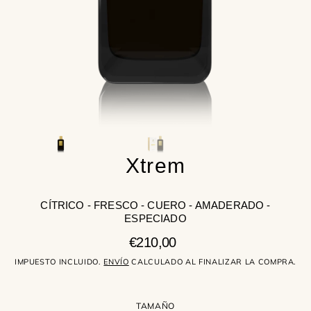
la
vista
de
galería
Xtrem
CÍTRICO - FRESCO - CUERO - AMADERADO -
ESPECIADO
Precio
€210,00
regular
IMPUESTO INCLUIDO.
ENVÍO
CALCULADO AL FINALIZAR LA COMPRA.
TAMAÑO