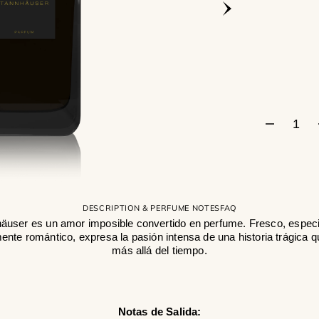
Abrir
medios
1
en
la
vista
de
galería
Disminui
cantidad
para
Tannhäu
DESCRIPTION & PERFUME NOTES
FAQ
äuser es un amor imposible convertido en perfume. Fresco, espec
nte romántico, expresa la pasión intensa de una historia trágica 
más allá del tiempo.
Notas de Salida: