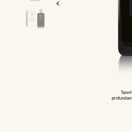
Tannh
profundame