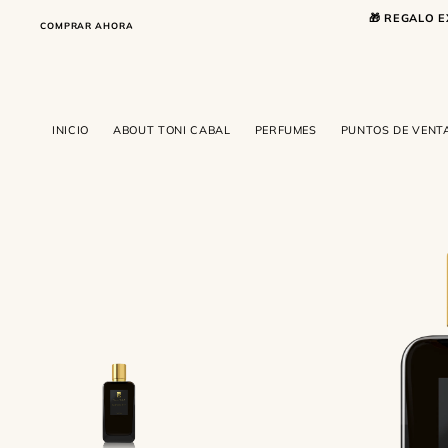
SALTAR AL CONTENIDO
🎁 REGALO E
COMPRAR AHORA
COMPRAR AHORA
INICIO
ABOUT TONI CABAL
PERFUMES
PUNTOS DE VENT